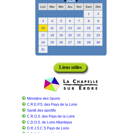
2026
Lun
Mar
Mer
Jeu
Ven
Sam
Dim
1
2
3
4
5
6
7
8
9
10
11
12
13
14
15
16
17
18
19
20
21
22
23
24
25
26
27
28
29
30
31
Liens utiles
Ministère des Sports
C.R.E.P.S. des Pays de la Loire
Santé des sportifs
C.R.O.S. des Pays de la Loire
C.D.O.S. de Loire Atlantique
D.R.J.S.C.S Pays de Loire