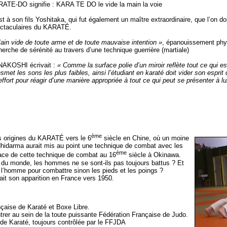
ATE-DO signifie : KARA TE DO le vide la main la voie
st à son fils Yoshitaka, qui fut également un maître extraordinaire, que l’on do
ctaculaires du KARATÉ.
ain vide de toute arme et de toute mauvaise intention »
, épanouissement physi
herche de sérénité au travers d’une technique guerrière (martiale)
AKOSHI écrivait :
« Comme la surface polie d’un miroir reflète tout ce qui 
nsmet les sons les plus faibles, ainsi l’étudiant en karaté doit vider son espr
effort pour réagir d’une manière appropriée à tout ce qui peut se présenter à lu
ème
les origines du KARATÉ vers le 6
siècle en Chine, où un moine
idarma aurait mis au point une technique de combat avec les
ème
trace de cette technique de combat au 16
siècle à Okinawa.
 du monde, les hommes ne se sont-ils pas toujours battus ? Et
à l’homme pour combattre sinon les pieds et les poings ?
ait son apparition en France vers 1950.
nçaise de Karaté et Boxe Libre.
trer au sein de la toute puissante Fédération Française de Judo.
 de Karaté, toujours contrôlée par le FFJDA