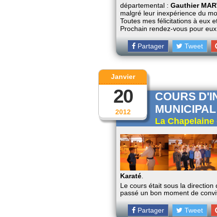
départemental :
Gauthier MAR
malgré leur inexpérience du m
Toutes mes félicitations à eux e
Prochain rendez-vous pour eux
Partager
Tweet
Janvier
20
COURS D'I
MUNICIPAL
2012
La Chapelaine 
Karaté
.
Le cours était sous la direction
passé un bon moment de convivi
Partager
Tweet