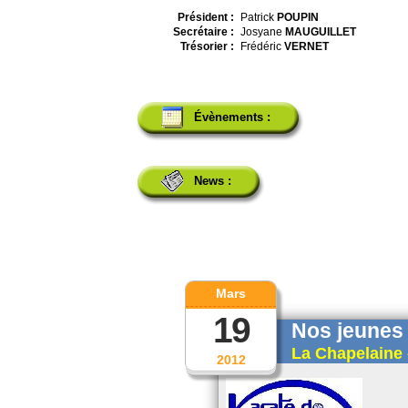
Président :
Patrick
POUPIN
Secrétaire :
Josyane
MAUGUILLET
Trésorier :
Frédéric
VERNET
Évènements :
News :
Mars
19
Nos jeunes 
La Chapelaine 
2012