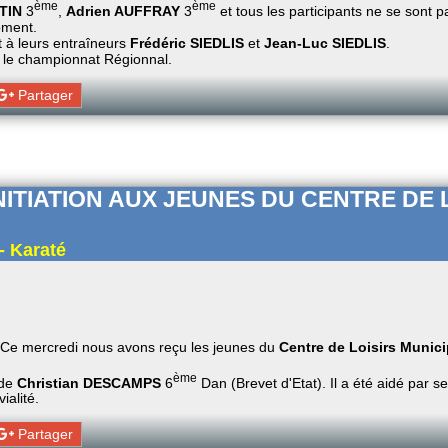
ème
ème
TIN
3
,
Adrien AUFFRAY
3
et tous les participants ne se sont p
oment.
t à leurs entraîneurs
Frédéric SIEDLIS
et
Jean-Luc SIEDLIS
.
 le championnat Régionnal.
Partager
NITIATION AUX JEUNES DU CENTRE DE 
- Karaté
Ce mercredi nous avons reçu les jeunes du
Centre de Loisirs Munici
ème
 de
Christian DESCAMPS
6
Dan (Brevet d'Etat). Il a été aidé par s
alité.
Partager