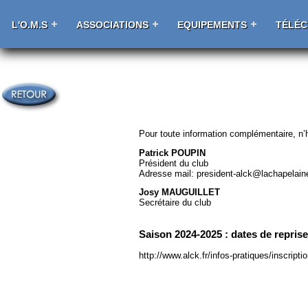
L'O.M.S
ASSOCIATIONS
EQUIPEMENTS
TÉLÉ
Pour toute information complémentaire, n’h
Patrick POUPIN
Président du club
Adresse mail: president-alck@lachapelain
Josy MAUGUILLET
Secrétaire du club
Saison 2024-2025 : dates de repris
http://www.alck.fr/infos-pratiques/inscriptio