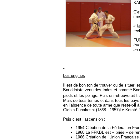
KAR
C’e
spe
« M
rec
FUN
tra
un 
Les origines
Il est de bon ton de trouver ou de situer 
Bouddhiste venu des Indes et nommé Bodh
pieds et les poings. Puis on retrouverait 
Mais de tous temps et dans tous les pays
en l’absence de toute arme que reste-t-il 
Gichin Funakoshi (1868 - 1957)Le Karaté f
Puis c’est l’ascension :
1954 Création de la Fédération Fra
1960 La FFKBL est « priée » de ren
1966 Création de l’Union Française