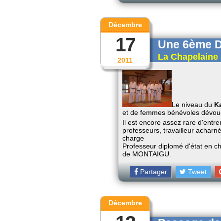
Décembre
17
Une 6ème D
La Chapelaine 
2011
Le niveau du
K
et de femmes bénévoles dévoué
Il est encore assez rare d'entre
professeurs, travailleur acharné 
charge
Professeur diplomé d'état en c
de MONTAIGU.
Partager
Tweet
Décembre