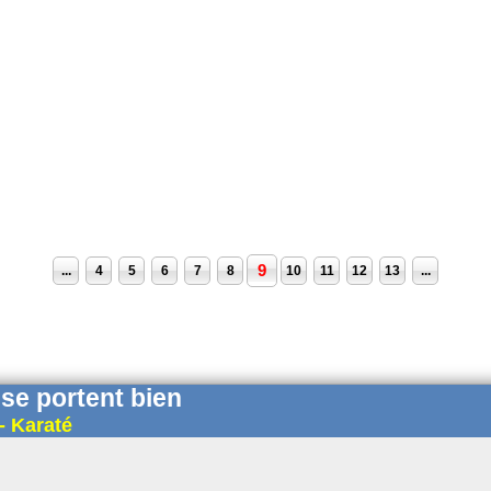
9
...
4
5
6
7
8
10
11
12
13
...
se portent bien
- Karaté