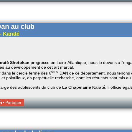
an au club
- Karaté
araté Shotokan
progresse en Loire-Atlantique, nous le devons à l'
s au développement de cet art martial.
ème
r dans le cercle fermé des 6
DAN de ce département, nous tenons do
et pointilleux, en perpétuelle recherche, dont les résultats sont mis au p
harge des adolescents du club de
La Chapelaine Karaté
, il officie é
Partager