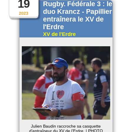
19
Rugby. Fédérale 3 : le
duo Krancz - Papillier
2023
entraînera le XV de
l'Erdre
XV de l'Erdre
Julien Baudin raccroche sa casquette
d’entraîneur du XV de l’Erdre. | PHOTO