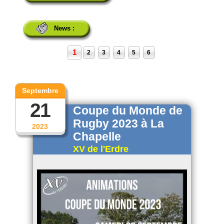
News :
1
2
3
4
5
6
Septembre
21
Coupe du Monde de
Rugby 2023 à La
2023
Chapelle
XV de l'Erdre