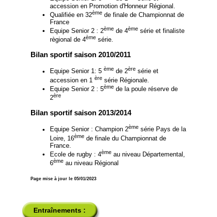
accession en Promotion d'Honneur Régional.
ème
Qualifiée en 32
de finale de Championnat de
France
ème
ème
Equipe Senior 2 : 2
de 4
série et finaliste
ème
règional de 4
série.
Bilan sportif saison 2010/2011
ème
ère
Equipe Senior 1: 5
de 2
série et
ère
accession en 1
série Régionale.
ème
Equipe Senior 2 : 5
de la poule réserve de
ère
2
Bilan sportif saison 2013/2014
ème
Equipe Senior : Champion 2
série Pays de la
ème
Loire, 16
de finale du Championnat de
France.
ème
Ecole de rugby : 4
au niveau Départemental,
ème
6
au niveau Régional
Page mise à jour le 05/01/2023
Entraînements :