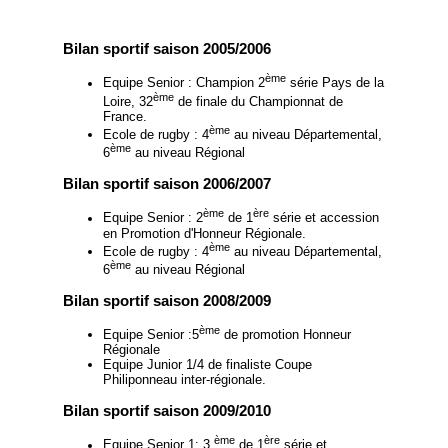
Bilan sportif saison 2005/2006
ème
Equipe Senior : Champion 2
série Pays de la
ème
Loire, 32
de finale du Championnat de
France.
ème
Ecole de rugby : 4
au niveau Départemental,
ème
6
au niveau Régional
Bilan sportif saison 2006/2007
ème
ère
Equipe Senior : 2
de 1
série et accession
en Promotion d'Honneur Régionale.
ème
Ecole de rugby : 4
au niveau Départemental,
ème
6
au niveau Régional
Bilan sportif saison 2008/2009
ème
Equipe Senior :5
de promotion Honneur
Régionale
Equipe Junior 1/4 de finaliste Coupe
Philiponneau inter-régionale.
Bilan sportif saison 2009/2010
ème
ère
Equipe Senior 1: 3
de 1
série et