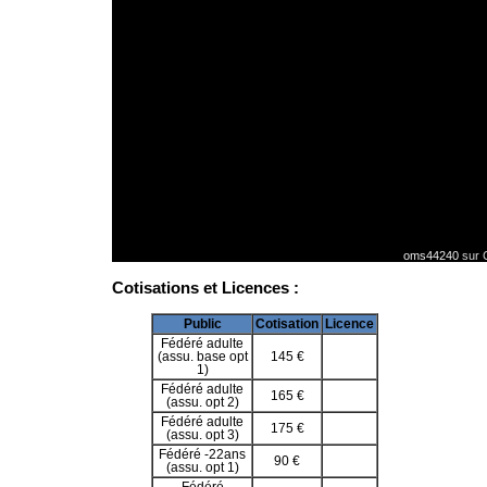
oms44240
sur 
Cotisations et Licences :
Public
Cotisation
Licence
Fédéré adulte
(assu. base opt
145 €
1)
Fédéré adulte
165 €
(assu. opt 2)
Fédéré adulte
175 €
(assu. opt 3)
Fédéré -22ans
90 €
(assu. opt 1)