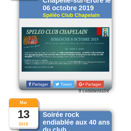
Chapelle-sur-Erdre le
06 octobre 2019
Spéléo Club Chapelain
Partager
Tweet
Partager
0 commentaire
Mai
13
Soirée rock
endiablée aux 40 ans
2019
du club