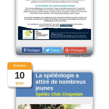
Partager
Tweet
Partager
0 commentaire
Octobre
10
La spéléologie a
attiré de nombreux
2019
jeunes
Spéléo Club Chapelain