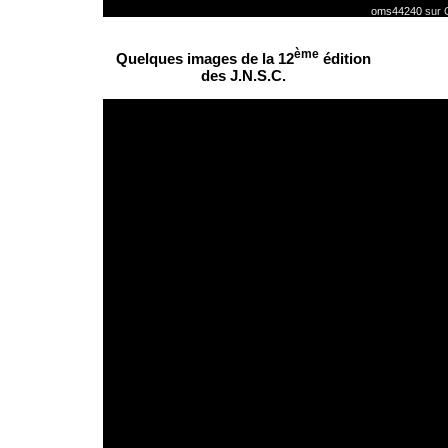
oms44240
sur 
ème
Quelques images de la 12
édition
des J.N.S.C.