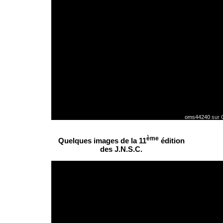
oms44240
sur 
ème
Quelques images de la 11
édition
des J.N.S.C.