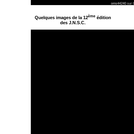
oms44240
sur 
ème
Quelques images de la 12
édition
des J.N.S.C.