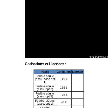
oms44240
sur 
Cotisations et Licences :
Public
Cotisation
Licence
Fédéré adulte
(assu. base opt
145 €
1)
Fédéré adulte
165 €
(assu. opt 2)
Fédéré adulte
175 €
(assu. opt 3)
Fédéré -22ans
90 €
(assu. opt 1)