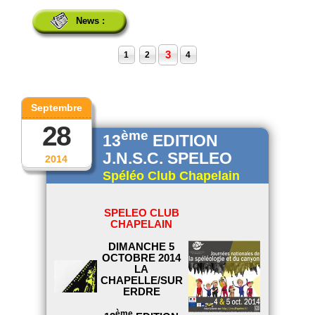
News :
3
1
2
4
Septembre
28
ème
13
EDITION
J.N.S.C. SPELEO
2014
Spéléo Club Chapelain
SPELEO CLUB
CHAPELAIN
DIMANCHE 5
OCTOBRE 2014
LA
CHAPELLE/SUR
ERDRE
ème