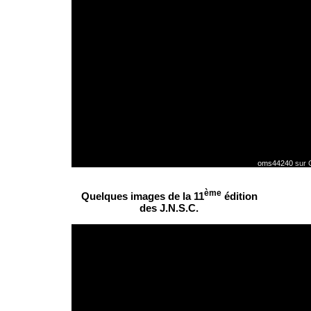
oms44240
sur 
ème
Quelques images de la 11
édition
des J.N.S.C.