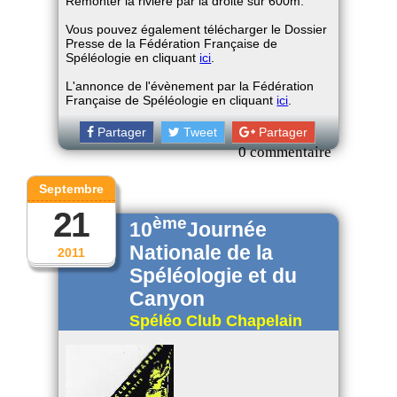
Remonter la rivière par la droite sur 600m.
Vous pouvez également télécharger le Dossier
Presse de la Fédération Française de
Spéléologie en cliquant
ici
.
L'annonce de l'évènement par la Fédération
Française de Spéléologie en cliquant
ici
.
Partager
Tweet
Partager
0 commentaire
Septembre
21
ème
10
Journée
Nationale de la
2011
Spéléologie et du
Canyon
Spéléo Club Chapelain