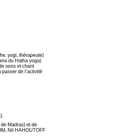
e, yogi, thérapeute)
ana du Hatha yoga)
de sons et chant
passer de l’activité
).
 de Madras) et de
HEIM, Nil HAHOUTOFF