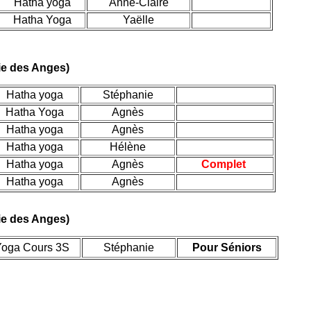
Hatha yoga
Anne-Claire
Hatha Yoga
Yaëlle
ie des Anges)
Hatha yoga
Stéphanie
Hatha Yoga
Agnès
Hatha yoga
Agnès
Hatha yoga
Hélène
Hatha yoga
Agnès
Complet
Hatha yoga
Agnès
ie des Anges)
Yoga Cours 3S
Stéphanie
Pour Séniors