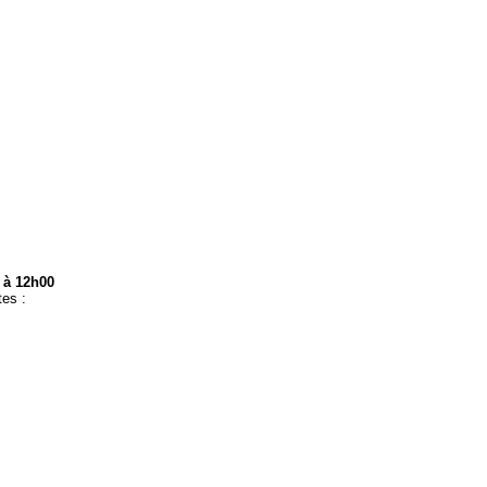
 à 12h00
es :