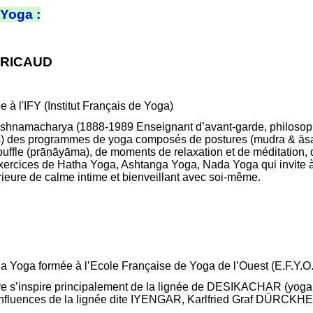
'Yoga :
-RICAUD
e à l'IFY (Institut Français de Yoga)
rishnamacharya (1888-1989 Enseignant d’avant-garde, philosoph
ils) des programmes de yoga composés de postures (mudra & ās
ffle (prāṇāyāma), de moments de relaxation et de méditation, 
ercices de Hatha Yoga, Ashtanga Yoga, Nada Yoga qui invite à 
rieure de calme intime et bienveillant avec soi-même.
 Yoga formée à l’Ecole Française de Yoga de l’Ouest (E.F.Y.O.
tre s’inspire principalement de la lignée de DESIKACHAR (yoga
uences de la lignée dite IYENGAR, Karlfried Graf DÜRCK