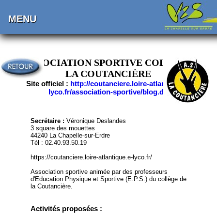
MENU
ASSOCIATION SPORTIVE COLLÈGE
LA COUTANCIÈRE
Site officiel :
http://coutanciere.loire-atlantique.e-
lyco.fr/association-sportive/blog.do
Secrétaire :
Véronique Deslandes
3 square des mouettes
44240 La Chapelle-sur-Erdre
Tél : 02.40.93.50.19
https://coutanciere.loire-atlantique.e-lyco.fr/
Association sportive animée par des professeurs
d'Education Physique et Sportive (E.P.S.) du collège de
la Coutancière.
Activités proposées :