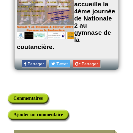
accueille la
4ème journée
de Nationale
2 au
gymnase de
la
coutancière.
Partager
Tweet
Partager
Commentaires
Ajouter un commentaire