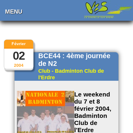
MENU
Février
02
BCE44 : 4ème journée
de N2
2004
Club - Badminton Club de
l'Erdre
Le weekend
du 7 et 8
février 2004,
Badminton
Club de
l'Erdre