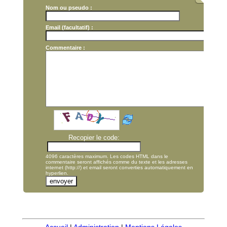
Nom ou pseudo :
Email (facultatif) :
Commentaire :
Recopier le code:
4096 caractères maximum. Les codes HTML dans le
commentaire seront affichés comme du texte et les adresses
internet (http://) et email seront converties automatiquement en
hyperlien.
Accueil
|
Administration
|
Mentions Légales