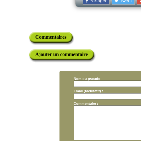
Partager
Tweet
Commentaires
Ajouter un commentaire
Nom ou pseudo :
Email (facultatif) :
Commentaire :