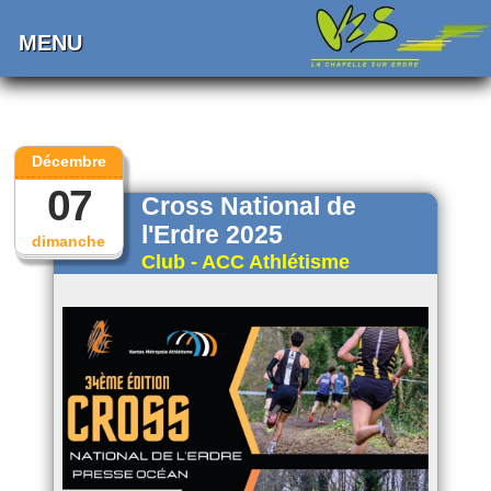
MENU
Décembre
07
Cross National de
l'Erdre 2025
dimanche
Club - ACC Athlétisme