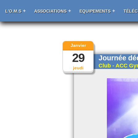
L'O.M.S
ASSOCIATIONS
EQUIPEMENTS
TÉLÉ
Janvier
29
Journée dé
Club - ACC Gy
jeudi