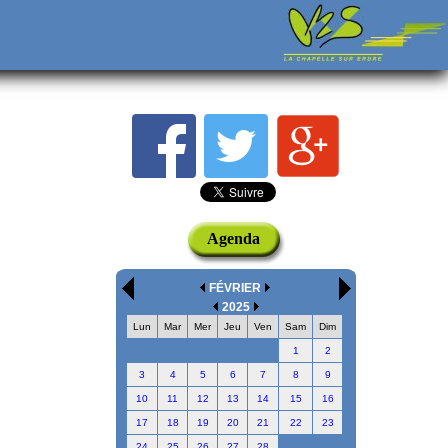
Agenda
FÉVRIER
2025
Lun
Mar
Mer
Jeu
Ven
Sam
Dim
1
2
3
4
5
6
7
8
9
10
11
12
13
14
15
16
17
18
19
20
21
22
23
24
25
26
27
28