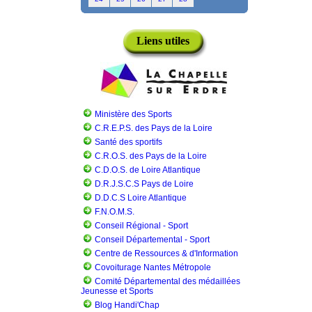
Liens utiles
Ministère des Sports
C.R.E.P.S. des Pays de la Loire
Santé des sportifs
C.R.O.S. des Pays de la Loire
C.D.O.S. de Loire Atlantique
D.R.J.S.C.S Pays de Loire
D.D.C.S Loire Atlantique
F.N.O.M.S.
Conseil Régional - Sport
Conseil Départemental - Sport
Centre de Ressources & d'Information
Covoiturage Nantes Métropole
Comité Départemental des médaillées
Jeunesse et Sports
Blog Handi'Chap