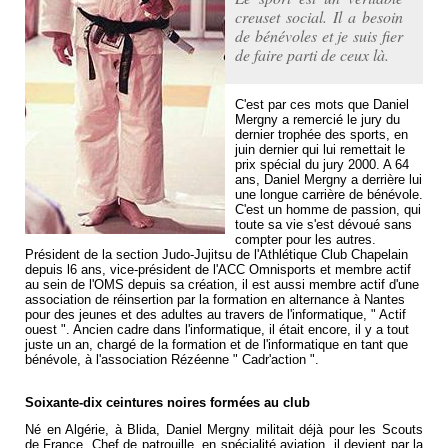
creuset social. Il a besoin
de bénévoles et je suis fier
de faire parti de ceux là.
C'est par ces mots que Daniel
Mergny a remercié le jury du
dernier trophée des sports, en
juin dernier qui lui remettait le
prix spécial du jury 2000. A 64
ans, Daniel Mergny a derrière lui
une longue carrière de bénévole.
C'est un homme de passion, qui
toute sa vie s'est dévoué sans
compter pour les autres.
Président de la section Judo-Jujitsu de l'Athlétique Club Chapelain
depuis l6 ans, vice-président de l'ACC Omnisports et membre actif
au sein de l'OMS depuis sa création, il est aussi membre actif d'une
association de réinsertion par la formation en alternance à Nantes
pour des jeunes et des adultes au travers de l'informatique, " Actif
ouest ". Ancien cadre dans l'informatique, il était encore, il y a tout
juste un an, chargé de la formation et de l'informatique en tant que
bénévole, à l'association Rézéenne " Cadr'action ".
Soixante-dix ceintures noires formées au club
Né en Algérie, à Blida, Daniel Mergny militait déjà pour les Scouts
de France. Chef de patrouille, en spécialité aviation, il devient par la