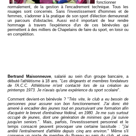
fonctionner
normalement, de la gestion à l'encadrement technique. Tous les
rouages sont concernés. Sans l'investissement d'hommes et de
femmes, s'adonner à la pratique de son sport d'élection demeurerait
un parcours d'obstacles. Aussi est-il important de leur rendre
hommage à travers l'expérience d'un de ces bénévoles qui
permettent à des milliers de Chapelains de faire du sport, en loisir ou
en compétition.
Bertrand Maisonneuve
, salarié au sein d'un groupe bancaire, a
débuté l'athlétisme à 18 ans. "
Les dirigeants et membres fondateurs
de l'A.C.C. Athlétisme m'ont contacté lors de sa création au
printemps 1973. Je n'avais qu'une expérience du sport scolaire
".
Comment devient-on bénévole ? "
Très vite, le club a eu besoin de
personnes pour assurer son bon fonctionnement. J'ai donc été
amené à encadrer des jeunes tout en poursuivant une formation afin
d'acquérir le brevet d'entraîneur fédéral, en 1980. Je me suis surtout
occupé de jeunes, dont une génération de minimes que j'ai suivie
jusqu'en seniors.
". Mais, parfois, l'investissement personnel et le
temps consacré peuvent provoquer une certaine lassitude : "
j'ai
arrêté l'entraînement d'athlète depuis cinq ans environ.
" Même s'il
conserve un poste de membre du Bureau au sein du club, et une