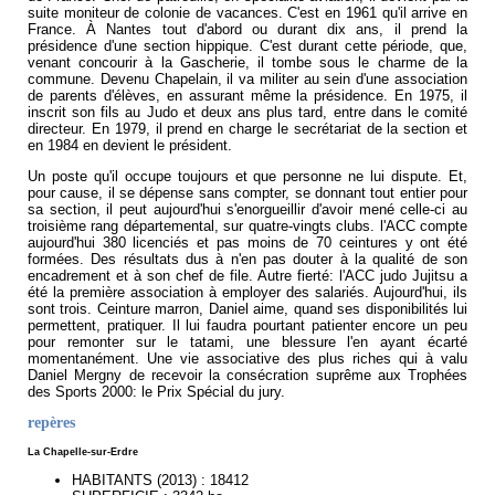
suite moniteur de colonie de vacances. C'est en 1961 qu'il arrive en
France. À Nantes tout d'abord ou durant dix ans, il prend la
présidence d'une section hippique. C'est durant cette période, que,
venant concourir à la Gascherie, il tombe sous le charme de la
commune. Devenu Chapelain, il va militer au sein d'une association
de parents d'élèves, en assurant même la présidence. En 1975, il
inscrit son fils au Judo et deux ans plus tard, entre dans le comité
directeur. En 1979, il prend en charge le secrétariat de la section et
en 1984 en devient le président.
Un poste qu'il occupe toujours et que personne ne lui dispute. Et,
pour cause, il se dépense sans compter, se donnant tout entier pour
sa section, il peut aujourd'hui s'enorgueillir d'avoir mené celle-ci au
troisième rang départemental, sur quatre-vingts clubs. l'ACC compte
aujourd'hui 380 licenciés et pas moins de 70 ceintures y ont été
formées. Des résultats dus à n'en pas douter à la qualité de son
encadrement et à son chef de file. Autre fierté: l'ACC judo Jujitsu a
été la première association à employer des salariés. Aujourd'hui, ils
sont trois. Ceinture marron, Daniel aime, quand ses disponibilités lui
permettent, pratiquer. Il lui faudra pourtant patienter encore un peu
pour remonter sur le tatami, une blessure l'en ayant écarté
momentanément. Une vie associative des plus riches qui à valu
Daniel Mergny de recevoir la consécration suprême aux Trophées
des Sports 2000: le Prix Spécial du jury.
repères
La Chapelle-sur-Erdre
HABITANTS (2013) : 18412