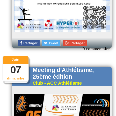
Partager
Tweet
Partager
0 commentaire
Juin
07
Meeting d'Athlétisme,
25ème édition
dimanche
Club - ACC Athlétisme