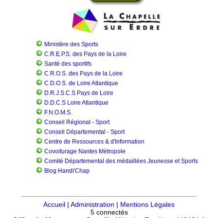
Ministère des Sports
C.R.E.P.S. des Pays de la Loire
Santé des sportifs
C.R.O.S. des Pays de la Loire
C.D.O.S. de Loire Atlantique
D.R.J.S.C.S Pays de Loire
D.D.C.S Loire Atlantique
F.N.O.M.S.
Conseil Régional - Sport
Conseil Départemental - Sport
Centre de Ressources & d'Information
Covoiturage Nantes Métropole
Comité Départemental des médaillées Jeunesse et Sports
Blog Handi'Chap
Accueil
|
Administration
|
Mentions Légales
5 connectés