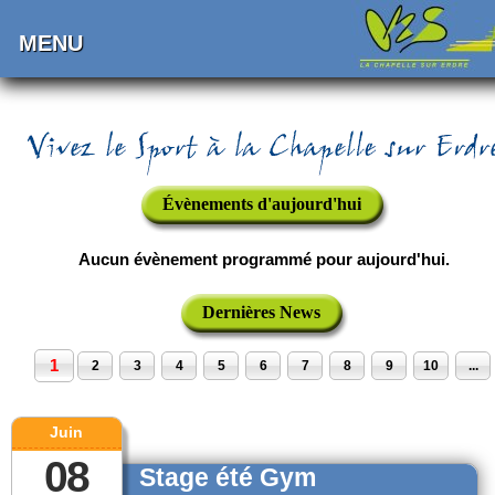
MENU
Évènements d'aujourd'hui
Aucun évènement programmé pour aujourd'hui.
Dernières News
1
2
3
4
5
6
7
8
9
10
...
Juin
08
Stage été Gym