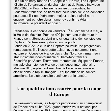
Le club de baby-foot de La Chapelle-sur-Erdre, Les Raptors, se
félicite de l’organisation du championnat de France individuel
2025-2026.
Pour la troisième année consécutive, la
Fédération française de baby-foot nous renouvelle sa confiance
pour accueillir cet événement majeur, saluant ainsi notre
engagement et notre dynamisme »,
confirme Adam
Tourmente, le président et coach.
er
Rendez-vous est donné du vendredi 1
au dimanche 3 mai, à
la Halle de Mazaire. Près de 400 joueurs venus de toute la
France sont attendus, dont une cinquantaine de licenciés des
Raptors. L’entrée sera gratuite pour le public.
Fondé en 2022, le club des Raptors poursuit une progression
remarquable. Il s’illustre cette saison avec notamment une
victoire en Coupe de France des clubs Nord, confirmant son
statut d’acteur incontournable du baby-foot français.
Encadrée par Adam Tourmente, membre de l’équipe de France,
multiple champion de France et vainqueur international, et
Maxime Blin, également membre de l’équipe nationale et
classé dans le top 10 français, l’équipe affiche de solides
ambitions. Le club souhaite continuer sur la lancée.
Une qualification assurée pour la coupe
d’Europe
Le week-end dernier, les Raptors participaient au championnat
de France des clubs 2026, grand rendez-vous national par
équipes de la saison. Et ils sont repartis, cette année encore,