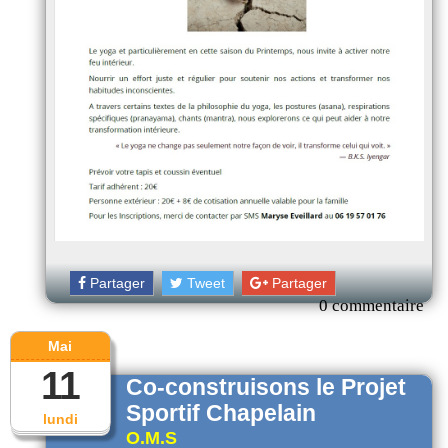
Partager
Tweet
Partager
0 commentaire
Mai
11
Co-construisons le Projet
Sportif Chapelain
lundi
O.M.S