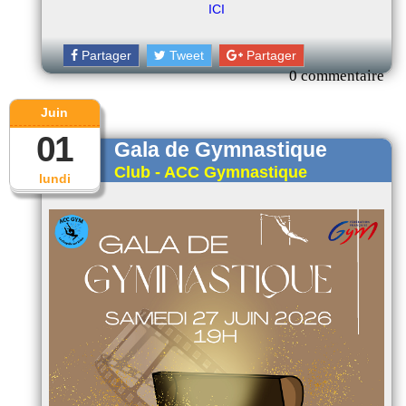
ICI
Partager
Tweet
Partager
0 commentaire
Juin
01
Gala de Gymnastique
Club - ACC Gymnastique
lundi