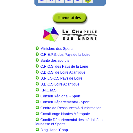
Liens utiles
Ministère des Sports
C.R.E.P.S. des Pays de la Loire
Santé des sportifs
C.R.O.S. des Pays de la Loire
C.D.O.S. de Loire Atlantique
D.R.J.S.C.S Pays de Loire
D.D.C.S Loire Atlantique
F.N.O.M.S.
Conseil Régional - Sport
Conseil Départemental - Sport
Centre de Ressources & d'Information
Covoiturage Nantes Métropole
Comité Départemental des médaillées
Jeunesse et Sports
Blog Handi'Chap