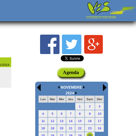
11/2024
Agenda
NOVEMBRE
2024
Lun
Mar
Mer
Jeu
Ven
Sam
Dim
1
2
3
4
5
6
7
8
9
10
11
12
13
14
15
16
17
18
19
20
21
22
23
24
25
26
27
28
29
30