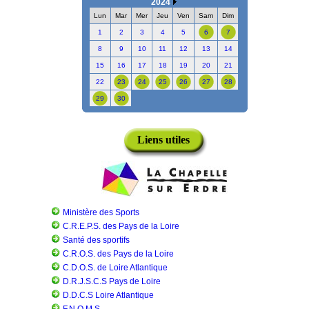
2024
Lun
Mar
Mer
Jeu
Ven
Sam
Dim
1
2
3
4
5
6
7
8
9
10
11
12
13
14
15
16
17
18
19
20
21
22
23
24
25
26
27
28
29
30
Liens utiles
Ministère des Sports
C.R.E.P.S. des Pays de la Loire
Santé des sportifs
C.R.O.S. des Pays de la Loire
C.D.O.S. de Loire Atlantique
D.R.J.S.C.S Pays de Loire
D.D.C.S Loire Atlantique
F.N.O.M.S.