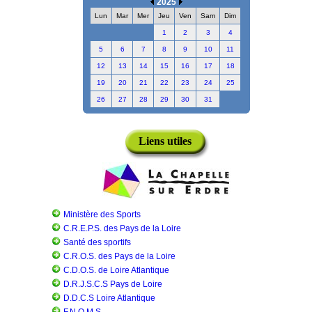
2025
Lun
Mar
Mer
Jeu
Ven
Sam
Dim
1
2
3
4
5
6
7
8
9
10
11
12
13
14
15
16
17
18
19
20
21
22
23
24
25
26
27
28
29
30
31
Liens utiles
Ministère des Sports
C.R.E.P.S. des Pays de la Loire
Santé des sportifs
C.R.O.S. des Pays de la Loire
C.D.O.S. de Loire Atlantique
D.R.J.S.C.S Pays de Loire
D.D.C.S Loire Atlantique
F.N.O.M.S.