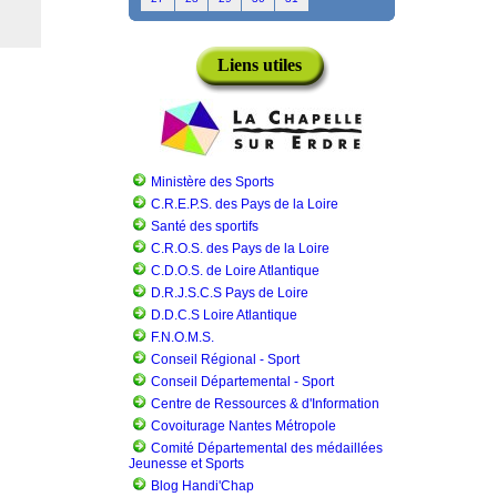
Liens utiles
Ministère des Sports
C.R.E.P.S. des Pays de la Loire
Santé des sportifs
C.R.O.S. des Pays de la Loire
C.D.O.S. de Loire Atlantique
D.R.J.S.C.S Pays de Loire
D.D.C.S Loire Atlantique
F.N.O.M.S.
Conseil Régional - Sport
Conseil Départemental - Sport
Centre de Ressources & d'Information
Covoiturage Nantes Métropole
Comité Départemental des médaillées
Jeunesse et Sports
Blog Handi'Chap