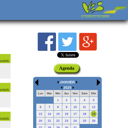
01/2025
Agenda
JANVIER
2025
01/2025
Lun
Mar
Mer
Jeu
Ven
Sam
Dim
1
2
3
4
5
6
7
8
9
10
11
12
13
14
15
16
17
18
19
12/2025
20
21
22
23
24
25
26
27
28
29
30
31