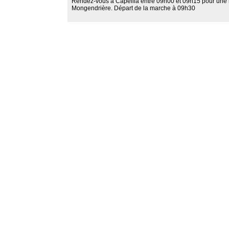
Rendez-vous à Capellia entre 09h00 et 09h15 pour une m
Mongendrière. Départ de la marche à 09h30