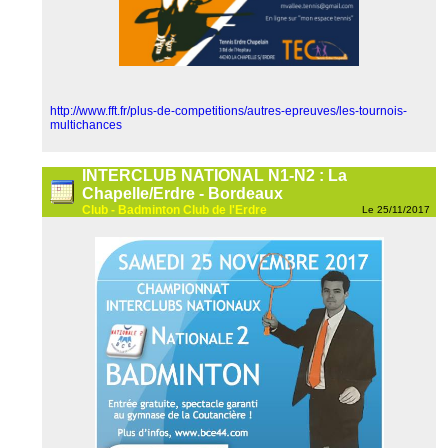
http://www.fft.fr/plus-de-competitions/autres-epreuves/les-tournois-
multichances
INTERCLUB NATIONAL N1-N2 : La
Chapelle/Erdre - Bordeaux
Club - Badminton Club de l'Erdre
Le 25/11/2017