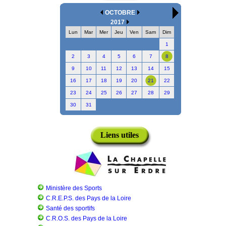
OCTOBRE
2017
Lun
Mar
Mer
Jeu
Ven
Sam
Dim
1
2
3
4
5
6
7
8
9
10
11
12
13
14
15
16
17
18
19
20
21
22
23
24
25
26
27
28
29
30
31
Liens utiles
Ministère des Sports
C.R.E.P.S. des Pays de la Loire
Santé des sportifs
C.R.O.S. des Pays de la Loire