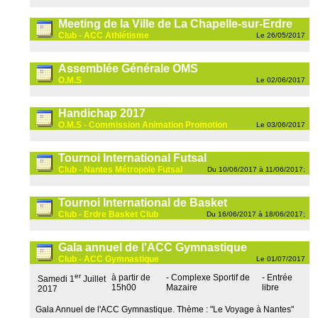
Meeting de la Ville de La Chapelle-sur-Erdre
Club - ACC Athlétisme
Le 26/05/2017
Assemblée Générale OMS
O.M.S
Le 02/06/2017
Handichap 2017
O.M.S - Commission Animation Promotion
Le 03/06/2017
Tournoi International Futsal
Club - Nantes Métropole Futsal
Du 10/06/2017 à 11/06/2017;
Tournoi International de Basket
Club - Erdre Basket Club
Du 16/06/2017 à 18/06/2017;
Gala annuel de l'ACC Gymnastique
Club - ACC Gymnastique
Le 01/07/2017
er
à partir de
- Complexe Sportif de
- Entrée
Samedi 1
Juillet
15h00
Mazaire
libre
2017
Gala Annuel de l'ACC Gymnastique. Thème : "Le Voyage à Nantes"