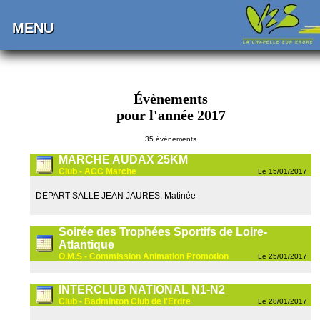
MENU
Évènements
pour l'année 2017
35 évènements
MARCHE AUDAX 25KM
Club - ACC Marche
Le 15/01/2017
DEPART SALLE JEAN JAURES. Matinée
Soirée des Trophées Sportifs de Loire-
Atlantique
O.M.S - Commission Animation Promotion
Le 25/01/2017
INTERCLUB NATIONAL N1-N2
Club - Badminton Club de l'Erdre
Le 28/01/2017