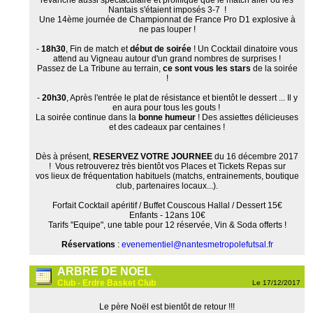
revanche aussi spectaculaire et prolifique que le match aller où les
Nantais s'étaient imposés 3-7 !
Une 14ème journée de Championnat de France Pro D1 explosive à
ne pas louper !
-
18h30
, Fin de match et
début de soirée
! Un Cocktail dinatoire vous
attend au Vigneau autour d'un grand nombres de surprises !
Passez de La Tribune au terrain,
ce sont vous les stars
de la soirée
!
-
20h30
, Après l'entrée le plat de résistance et bientôt le dessert ... Il y
en aura pour tous les gouts !
La soirée continue dans la
bonne humeur
! Des assiettes délicieuses
et des cadeaux par centaines !
Dès à présent,
RESERVEZ VOTRE JOURNEE
du 16 décembre 2017
! Vous retrouverez très bientôt vos Places et Tickets Repas sur
vos lieux de fréquentation habituels (matchs, entrainements, boutique
club, partenaires locaux...).
Forfait Cocktail apéritif / Buffet Couscous Hallal / Dessert 15€
Enfants - 12ans 10€
Tarifs "Equipe", une table pour 12 réservée, Vin & Soda offerts !
Réservations
:
evenementiel@nantesmetropolefutsal.fr
ARBRE DE NOEL
Club - Erdre Basket Club
Le 17/12/2017
Le père Noël est bientôt de retour !!!