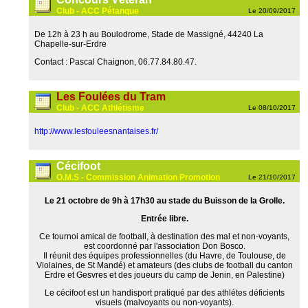
Club - ACC Pétanque
Le 20/09/2017
De 12h à 23 h au Boulodrome, Stade de Massigné, 44240 La
Chapelle-sur-Erdre
Contact : Pascal Chaignon, 06.77.84.80.47.
Les Foulées du Tram
Club - ACC Athlétisme
Le 08/10/2017
http://www.lesfouleesnantaises.fr/
Cécifoot
O.M.S - Commission Animation Promotion
Le 21/10/2017
Le 21 octobre de 9h à 17h30 au stade du Buisson de la Grolle.
Entrée libre.
Ce tournoi amical de football, à destination des mal et non-voyants,
est coordonné par l'association Don Bosco.
Il réunit des équipes professionnelles (du Havre, de Toulouse, de
Violaines, de St Mandé) et amateurs (des clubs de football du canton
Erdre et Gesvres et des joueurs du camp de Jenin, en Palestine)
Le cécifoot est un handisport pratiqué par des athlétes déficients
visuels (malvoyants ou non-voyants).