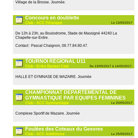
Village de la Brosse. Journée.
Concours en doublette
Club - ACC Pétanque
Le 13/05/2017
De 12h à 23h, au Boulodrome, Stade de Massigné 44240 La
Chapelle-sur-Erdre.
Contact : Pascal Chaignon, 06.77.84.80.47.
TOURNOI RÉGIONAL U11
Club - Erdre Basket Club
Du 13/05/2017 à 14/05/2017;
HALLE ET GYMNASE DE MAZAIRE. Journée
CHAMPIONNAT DEPARTEMENTAL DE
GYMNASTIQUE PAR EQUIPES FEMININES
Club - ACC Gymnastique
Le 20/05/2017
Complexe Sportif de Mazaire. Journée
Foulées des Coteaux du Gesvres
Club - ACC Athlétisme
Le 25/05/2017