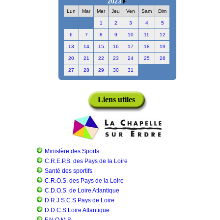
2023
Lun
Mar
Mer
Jeu
Ven
Sam
Dim
1
2
3
4
5
6
7
8
9
10
11
12
13
14
15
16
17
18
19
20
21
22
23
24
25
26
27
28
29
30
31
Liens utiles
Ministère des Sports
C.R.E.P.S. des Pays de la Loire
Santé des sportifs
C.R.O.S. des Pays de la Loire
C.D.O.S. de Loire Atlantique
D.R.J.S.C.S Pays de Loire
D.D.C.S Loire Atlantique
F.N.O.M.S.