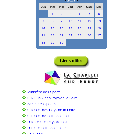
2025
Lun
Mar
Mer
Jeu
Ven
Sam
Dim
1
2
3
4
5
6
7
8
9
10
11
12
13
14
15
16
17
18
19
20
21
22
23
24
25
26
27
28
29
30
Liens utiles
Ministère des Sports
C.R.E.P.S. des Pays de la Loire
Santé des sportifs
C.R.O.S. des Pays de la Loire
C.D.O.S. de Loire Atlantique
D.R.J.S.C.S Pays de Loire
D.D.C.S Loire Atlantique
F.N.O.M.S.