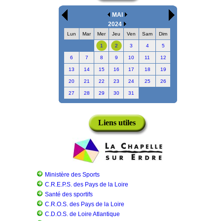
MAI
2024
Lun
Mar
Mer
Jeu
Ven
Sam
Dim
1
2
3
4
5
6
7
8
9
10
11
12
13
14
15
16
17
18
19
20
21
22
23
24
25
26
27
28
29
30
31
Liens utiles
Ministère des Sports
C.R.E.P.S. des Pays de la Loire
Santé des sportifs
C.R.O.S. des Pays de la Loire
C.D.O.S. de Loire Atlantique