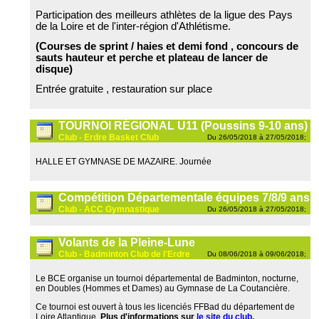
Participation des meilleurs athlètes de la ligue des Pays
de la Loire et de l'inter-région d'Athlétisme.
(Courses de sprint / haies et demi fond , concours de
sauts hauteur et perche et plateau de lancer de
disque)
Entrée gratuite , restauration sur place
TOURNOI RÉGIONAL U11 (Poussins 9-10 ans)
Club - Erdre Basket Club
Du 26/05/2018 à 27/05/2018;
HALLE ET GYMNASE DE MAZAIRE. Journée
Compétition Départementale équipes 7/8/9 ans
Club - ACC Gymnastique
Du 26/05/2018 à 27/05/2018;
Volants de la Pleine-Lune
Club - Badminton Club de l'Erdre
Du 08/06/2018 à 09/06/2018;
Le BCE organise un tournoi départemental de Badminton, nocturne,
en Doubles (Hommes et Dames) au Gymnase de La Coutancière.
Ce tournoi est ouvert à tous les licenciés FFBad du département de
Loire Atlantique.
Plus d'informations sur
le site du club
.