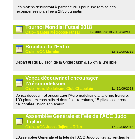
Les matchs débuteront à partir de 20H pour une remise des
récompenses planifiée à 2h30 du matin.
Tournoi Mondial Futsal 2018
Club - Nantes Métropole Futsal
Du 09/06/2018 à 10/06/2018;
Boucles de l'Erdre
Club - ACC Marche
Le 10/06/2018
Départ 8H du Buisson de la Grolle : 8km & 15 km allure libre
Venez découvrir et encourager
l'Aéromodélisme
Club - Aéro Modélisme Club Chapelain
Le 10/06/2018
Venez découvrir et encourager l'Aéromodélisme à la ferme fruitière.
130 planeurs construits et donnés aux enfants, 15 pilotes de drone,
hélicoptère, avion et planeur.
Assemblée Générale et Fête de l’ACC Judo
Jujitsu
Club - ACC Judo - Jujitsu - Taïso
Le 29/06/2018
L'Assemblée Générale et la fête de l’ACC Judo Jujitsu auront lieu le