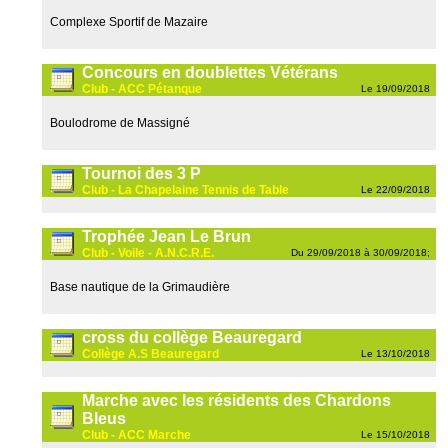
Complexe Sportif de Mazaire
Concours en doublettes Vétérans
Club - ACC Pétanque
Le 19/09/2018
Boulodrome de Massigné
Tournoi des 3 P
Club - La Chapelaine Tennis de Table
Le 22/09/2018
Trophée Jean Le Brun
Club - Voile - A.N.C.R.E.
Du 29/09/2018 à 30/09/2018;
Base nautique de la Grimaudière
cross du collège Beauregard
Collège A.S Beauregard
Le 13/10/2018
Marche avec les résidents des Chardons
Bleus
Club - ACC Marche
Le 15/10/2018