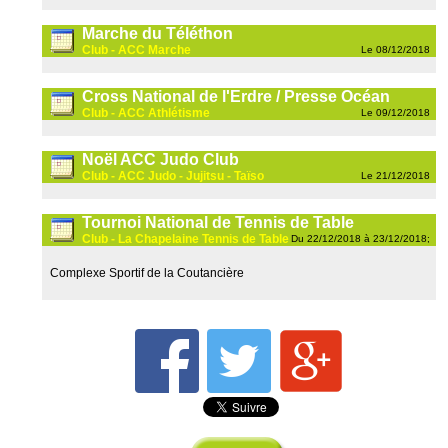
Marche du Téléthon
Club - ACC Marche
Le 08/12/2018
Cross National de l'Erdre / Presse Océan
Club - ACC Athlétisme
Le 09/12/2018
Noël ACC Judo Club
Club - ACC Judo - Jujitsu - Taïso
Le 21/12/2018
Tournoi National de Tennis de Table
Club - La Chapelaine Tennis de Table
Du 22/12/2018 à 23/12/2018;
Complexe Sportif de la Coutancière