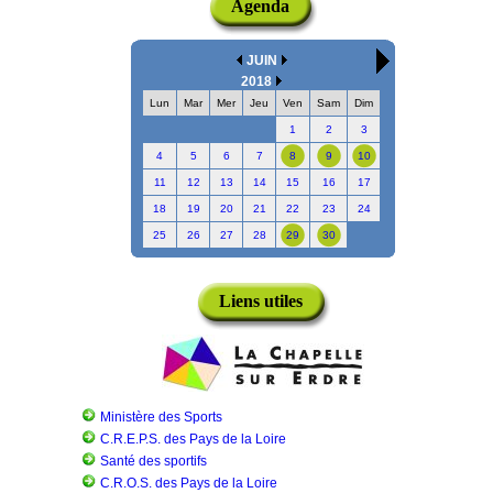
Agenda
JUIN
2018
Lun
Mar
Mer
Jeu
Ven
Sam
Dim
1
2
3
4
5
6
7
8
9
10
11
12
13
14
15
16
17
18
19
20
21
22
23
24
25
26
27
28
29
30
Liens utiles
Ministère des Sports
C.R.E.P.S. des Pays de la Loire
Santé des sportifs
C.R.O.S. des Pays de la Loire