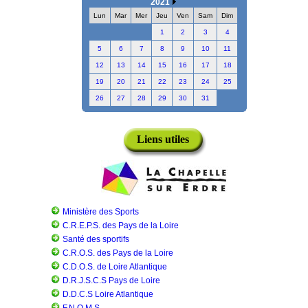
2021
Lun
Mar
Mer
Jeu
Ven
Sam
Dim
1
2
3
4
5
6
7
8
9
10
11
12
13
14
15
16
17
18
19
20
21
22
23
24
25
26
27
28
29
30
31
Liens utiles
Ministère des Sports
C.R.E.P.S. des Pays de la Loire
Santé des sportifs
C.R.O.S. des Pays de la Loire
C.D.O.S. de Loire Atlantique
D.R.J.S.C.S Pays de Loire
D.D.C.S Loire Atlantique
F.N.O.M.S.