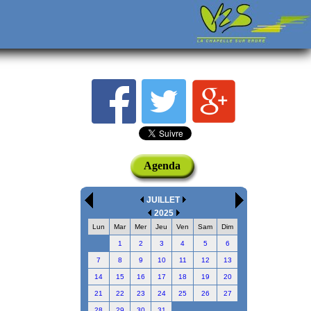
Agenda
JUILLET
2025
Lun
Mar
Mer
Jeu
Ven
Sam
Dim
1
2
3
4
5
6
7
8
9
10
11
12
13
14
15
16
17
18
19
20
21
22
23
24
25
26
27
28
29
30
31