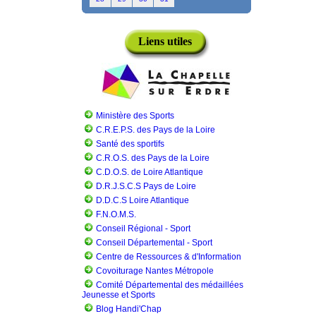
Liens utiles
Ministère des Sports
C.R.E.P.S. des Pays de la Loire
Santé des sportifs
C.R.O.S. des Pays de la Loire
C.D.O.S. de Loire Atlantique
D.R.J.S.C.S Pays de Loire
D.D.C.S Loire Atlantique
F.N.O.M.S.
Conseil Régional - Sport
Conseil Départemental - Sport
Centre de Ressources & d'Information
Covoiturage Nantes Métropole
Comité Départemental des médaillées
Jeunesse et Sports
Blog Handi'Chap