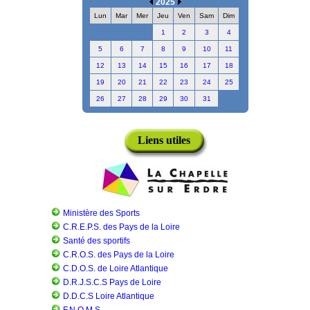
2025
Lun
Mar
Mer
Jeu
Ven
Sam
Dim
1
2
3
4
5
6
7
8
9
10
11
12
13
14
15
16
17
18
19
20
21
22
23
24
25
26
27
28
29
30
31
Liens utiles
Ministère des Sports
C.R.E.P.S. des Pays de la Loire
Santé des sportifs
C.R.O.S. des Pays de la Loire
C.D.O.S. de Loire Atlantique
D.R.J.S.C.S Pays de Loire
D.D.C.S Loire Atlantique
F.N.O.M.S.