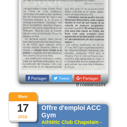
Partager
Tweet
Partager
0 commentaire
Mars
17
Offre d'emploi ACC
Gym
2018
Athlétic Club Chapelain -