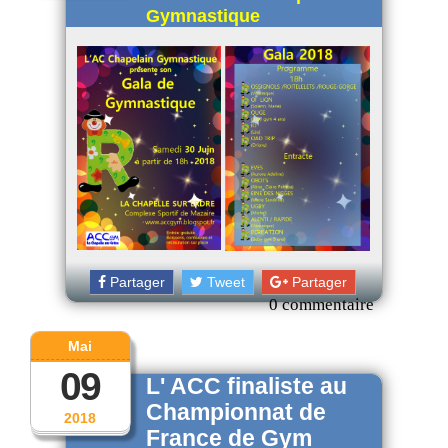
Gymnastique
Partager
Tweet
Partager
0 commentaire
Mai
09
L' ACC finaliste au
Championnat de
2018
France de Gym