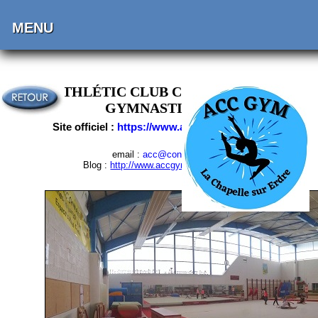
MENU
ATHLÉTIC CLUB CHAPELAIN -
GYMNASTIQUE
Site officiel :
https://www.accgym.fr/
email :
acc@contact.fr
Blog :
http://www.accgym.blogspot.fr