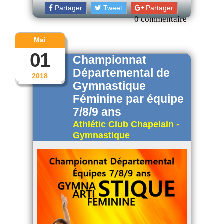
Partager
Tweet
Partager
0 commentaire
Mai
01
Championnat
Départemental de
2018
Gymnastique
Féminine par équipe
7/8/9 ans
Athlétic Club Chapelain -
Gymnastique