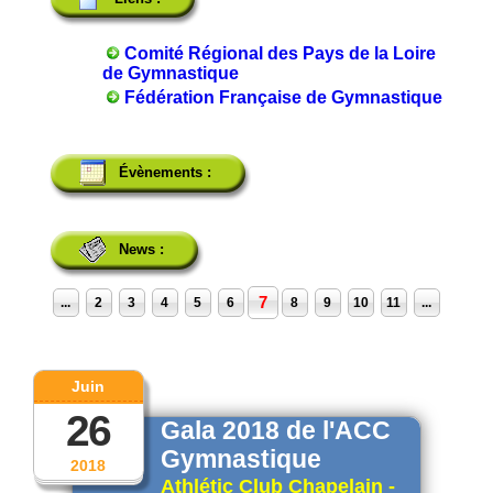
Comité Régional des Pays de la Loire
de Gymnastique
Fédération Française de Gymnastique
Évènements :
News :
7
...
2
3
4
5
6
8
9
10
11
...
Juin
26
Gala 2018 de l'ACC
Gymnastique
2018
Athlétic Club Chapelain -