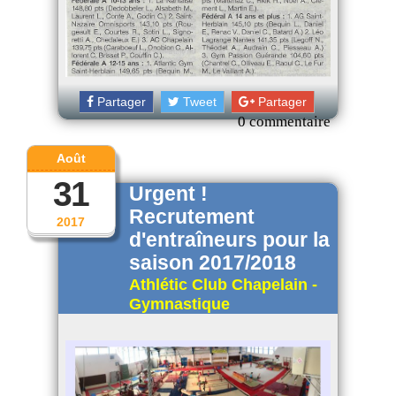
Partager
Tweet
Partager
0 commentaire
Août
31
Urgent !
Recrutement
2017
d'entraîneurs pour la
saison 2017/2018
Athlétic Club Chapelain -
Gymnastique