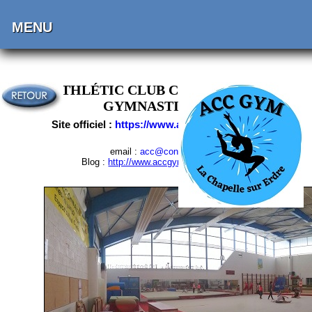
MENU
ATHLÉTIC CLUB CHAPELAIN -
GYMNASTIQUE
Site officiel :
https://www.accgym.fr/
email :
acc@contact.fr
Blog :
http://www.accgym.blogspot.fr