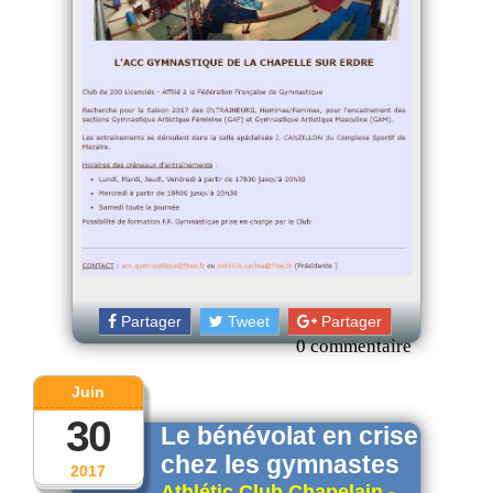
Partager
Tweet
Partager
0 commentaire
Juin
30
Le bénévolat en crise
chez les gymnastes
2017
Athlétic Club Chapelain -