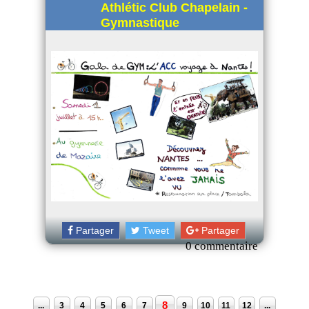
Athlétic Club Chapelain -
Gymnastique
Partager
Tweet
Partager
0 commentaire
8
...
3
4
5
6
7
9
10
11
12
...