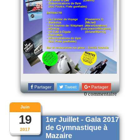
Partager
Tweet
Partager
0 commentaire
Juin
19
1er Juillet - Gala 2017
de Gymnastique à
2017
Mazaire