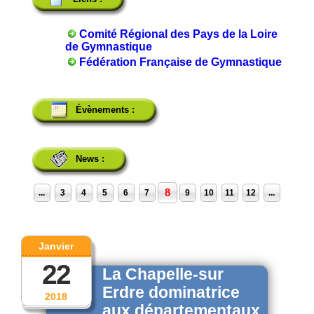
Comité Régional des Pays de la Loire
de Gymnastique
Fédération Française de Gymnastique
Évènements :
News :
8
...
3
4
5
6
7
9
10
11
12
...
Janvier
22
La Chapelle-sur
Erdre dominatrice
2018
aux départementaux