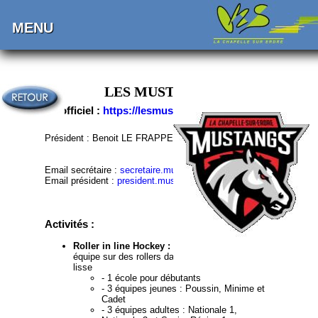
MENU
LES MUSTANGS
Site officiel :
https://lesmustangs.fr
Président : Benoit LE FRAPPER
Email secrétaire :
secretaire.mustangs44@gmail.com
Email président :
president.mustangs44@gmail.com
Activités :
Roller in line Hockey :
Pratique du hockey en
équipe sur des rollers dans une salle à surface
lisse
- 1 école pour débutants
- 3 équipes jeunes : Poussin, Minime et
Cadet
- 3 équipes adultes : Nationale 1,