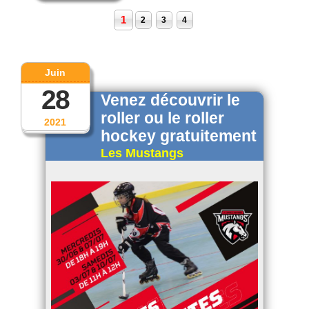
1
2
3
4
Juin
28
Venez découvrir le
roller ou le roller
2021
hockey gratuitement
Les Mustangs