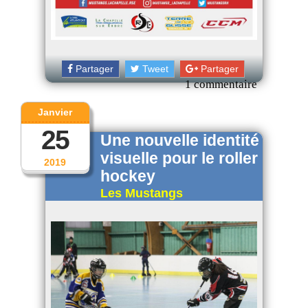
Partager
Tweet
Partager
1 commentaire
Janvier
25
Une nouvelle identité
visuelle pour le roller
2019
hockey
Les Mustangs