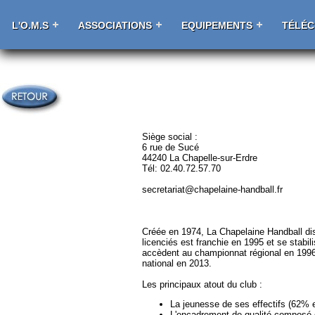
L'O.M.S
ASSOCIATIONS
EQUIPEMENTS
TÉLÉ
Siège social :
6 rue de Sucé
44240 La Chapelle-sur-Erdre
Tél: 02.40.72.57.70
secretariat@chapelaine-handball.fr
Créée en 1974, La Chapelaine Handball dis
licenciés est franchie en 1995 et se stabil
accèdent au championnat régional en 1996 p
national en 2013.
Les principaux atout du club :
La jeunesse de ses effectifs (62% e
L'encadrement de qualité composé 