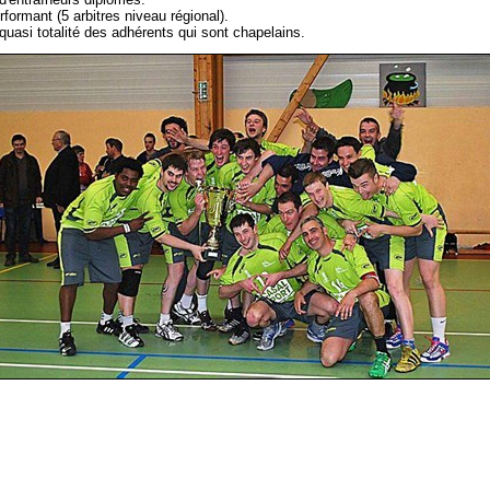
rformant (5 arbitres niveau régional).
 quasi totalité des adhérents qui sont chapelains.