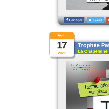
Partager
Tweet
Août
17
Trophée Pa
La Chapelaine 
2020