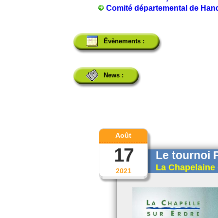
Comité départemental de Hand
Évènements :
News :
Août
17
Le tournoi 
La Chapelaine 
2021