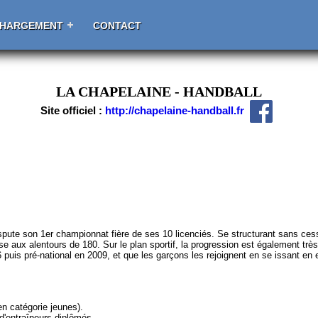
CHARGEMENT
CONTACT
LA CHAPELAINE - HANDBALL
Site officiel :
http://chapelaine-handball.fr
pute son 1er championnat fière de ses 10 licenciés. Se structurant sans cess
ise aux alentours de 180. Sur le plan sportif, la progression est également trè
uis pré-national en 2009, et que les garçons les rejoignent en se issant en 
n catégorie jeunes).
d'entraîneurs diplômés.