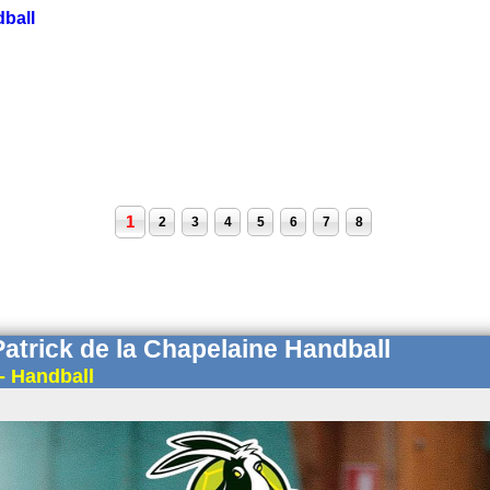
ball
1
2
3
4
5
6
7
8
Patrick de la Chapelaine Handball
- Handball