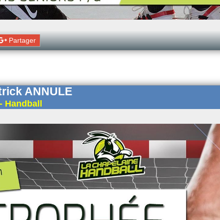
Partager
trick ANNULE
- Handball