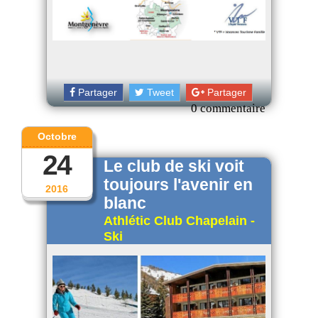
Partager
Tweet
Partager
0 commentaire
Octobre
24
Le club de ski voit
toujours l'avenir en
2016
blanc
Athlétic Club Chapelain -
Ski