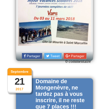
Partager
Tweet
Partager
0 commentaire
Septembre
21
Domaine de
Mongenèvre, ne
2017
tardez pas à vous
inscrire, il ne reste
que 7 places !!!