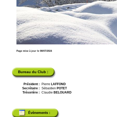
Page mise à jour le 08/07/2024
Bureau du Club :
Président :
Pierre
LAFFOND
Secrétaire :
Sébastien
POTET
Trésorière :
Claudie
BELOUARD
Évènements :