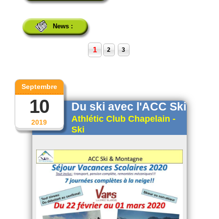
News :
1
2
3
Septembre
10
Du ski avec l'ACC Ski
Athlétic Club Chapelain -
2019
Ski