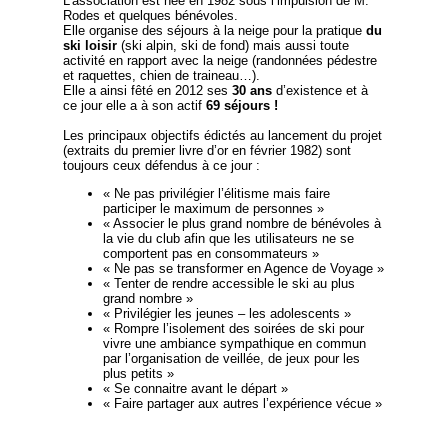
L’association est née en 1982 sous l’impulsion de M.
Rodes et quelques bénévoles.
Elle organise des séjours à la neige pour la pratique
du
ski loisir
(ski alpin, ski de fond) mais aussi toute
activité en rapport avec la neige (randonnées pédestre
et raquettes, chien de traineau…).
Elle a ainsi fêté en 2012 ses
30 ans
d’existence et à
ce jour elle a à son actif
69 séjours !
Les principaux objectifs édictés au lancement du projet
(extraits du premier livre d’or en février 1982) sont
toujours ceux défendus à ce jour :
« Ne pas privilégier l’élitisme mais faire
participer le maximum de personnes »
« Associer le plus grand nombre de bénévoles à
la vie du club afin que les utilisateurs ne se
comportent pas en consommateurs »
« Ne pas se transformer en Agence de Voyage »
« Tenter de rendre accessible le ski au plus
grand nombre »
« Privilégier les jeunes – les adolescents »
« Rompre l’isolement des soirées de ski pour
vivre une ambiance sympathique en commun
par l’organisation de veillée, de jeux pour les
plus petits »
« Se connaitre avant le départ »
« Faire partager aux autres l’expérience vécue »