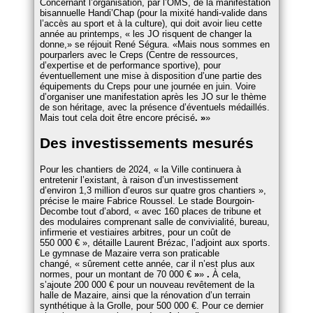
Concernant l’organisation, par l’OMS, de la manifestation
bisannuelle Handi’Chap (pour la mixité handi-valide dans
l’accès au sport et à la culture), qui doit avoir lieu cette
année au printemps,
les JO risquent de changer la
donne,
se réjouit René Ségura.
Mais nous sommes en
pourparlers avec le Creps (Centre de ressources,
d’expertise et de performance sportive), pour
éventuellement une mise à disposition d’une partie des
équipements du Creps pour une journée en juin. Voire
d’organiser une manifestation après les JO sur le thème
de son héritage, avec la présence d’éventuels médaillés.
Mais tout cela doit être encore précisé
. »
Des investissements mesurés
Pour les chantiers de 2024,
la Ville continuera à
entretenir l’existant, à raison d’un investissement
d’environ 1,3 million d’euros sur quatre gros chantiers
,
précise le maire Fabrice Roussel. Le stade Bourgoin-
Decombe tout d’abord,
avec 160 places de tribune et
des modulaires comprenant salle de convivialité, bureau,
infirmerie et vestiaires arbitres, pour un coût de
550 000 €
, détaille Laurent Brézac, l’adjoint aux sports.
Le gymnase de Mazaire verra son praticable
changé,
sûrement cette année, car il n’est plus aux
normes, pour un montant de 70 000 €
»
.
À cela,
s’ajoute 200 000 € pour un nouveau revêtement de la
halle de Mazaire, ainsi que la rénovation d’un terrain
synthétique à la Grolle, pour 500 000 €. Pour ce dernier