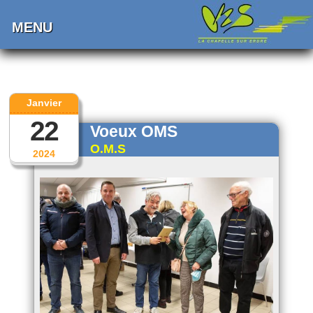
MENU
Janvier
22
Voeux OMS
O.M.S
2024