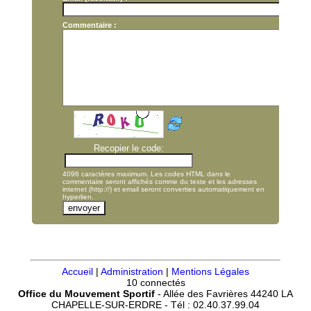
Commentaire :
Recopier le code:
4096 caractères maximum. Les codes HTML dans le
commentaire seront affichés comme du texte et les adresses
internet (http://) et email seront converties automatiquement en
hyperlien.
Accueil
|
Administration
|
Mentions Légales
10 connectés
Office du Mouvement Sportif
- Allée des Favrières 44240 LA
CHAPELLE-SUR-ERDRE - Tél : 02.40.37.99.04