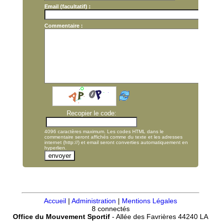
Email (facultatif) :
Commentaire :
Recopier le code:
4096 caractères maximum. Les codes HTML dans le
commentaire seront affichés comme du texte et les adresses
internet (http://) et email seront converties automatiquement en
hyperlien.
Accueil
|
Administration
|
Mentions Légales
8 connectés
Office du Mouvement Sportif
- Allée des Favrières 44240 LA