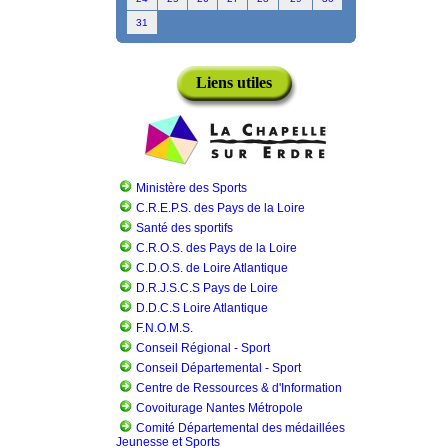
31
Liens utiles
Ministère des Sports
C.R.E.P.S. des Pays de la Loire
Santé des sportifs
C.R.O.S. des Pays de la Loire
C.D.O.S. de Loire Atlantique
D.R.J.S.C.S Pays de Loire
D.D.C.S Loire Atlantique
F.N.O.M.S.
Conseil Régional - Sport
Conseil Départemental - Sport
Centre de Ressources & d'Information
Covoiturage Nantes Métropole
Comité Départemental des médaillées
Jeunesse et Sports