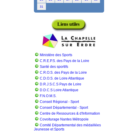
31
Liens utiles
Ministère des Sports
C.R.E.P.S. des Pays de la Loire
Santé des sportifs
C.R.O.S. des Pays de la Loire
C.D.O.S. de Loire Atlantique
D.R.J.S.C.S Pays de Loire
D.D.C.S Loire Atlantique
F.N.O.M.S.
Conseil Régional - Sport
Conseil Départemental - Sport
Centre de Ressources & d'Information
Covoiturage Nantes Métropole
Comité Départemental des médaillées
Jeunesse et Sports