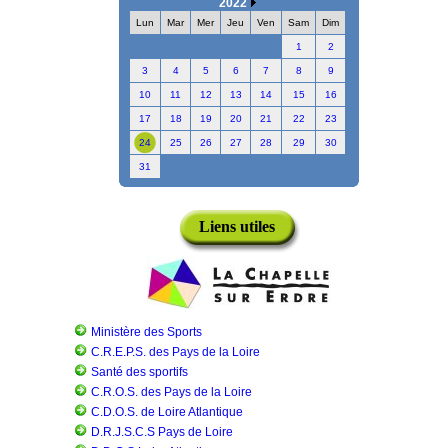
2022
Lun
Mar
Mer
Jeu
Ven
Sam
Dim
1
2
3
4
5
6
7
8
9
10
11
12
13
14
15
16
17
18
19
20
21
22
23
24
25
26
27
28
29
30
31
Liens utiles
Ministère des Sports
C.R.E.P.S. des Pays de la Loire
Santé des sportifs
C.R.O.S. des Pays de la Loire
C.D.O.S. de Loire Atlantique
D.R.J.S.C.S Pays de Loire