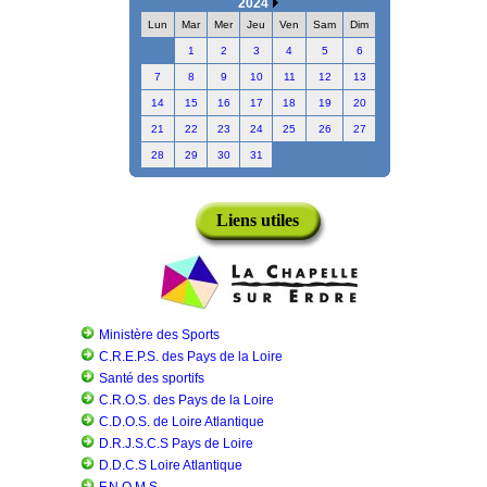
2024
Lun
Mar
Mer
Jeu
Ven
Sam
Dim
1
2
3
4
5
6
7
8
9
10
11
12
13
14
15
16
17
18
19
20
21
22
23
24
25
26
27
28
29
30
31
Liens utiles
Ministère des Sports
C.R.E.P.S. des Pays de la Loire
Santé des sportifs
C.R.O.S. des Pays de la Loire
C.D.O.S. de Loire Atlantique
D.R.J.S.C.S Pays de Loire
D.D.C.S Loire Atlantique
F.N.O.M.S.