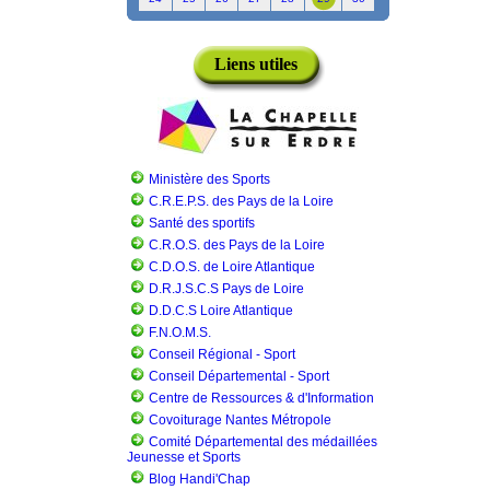
Liens utiles
Ministère des Sports
C.R.E.P.S. des Pays de la Loire
Santé des sportifs
C.R.O.S. des Pays de la Loire
C.D.O.S. de Loire Atlantique
D.R.J.S.C.S Pays de Loire
D.D.C.S Loire Atlantique
F.N.O.M.S.
Conseil Régional - Sport
Conseil Départemental - Sport
Centre de Ressources & d'Information
Covoiturage Nantes Métropole
Comité Départemental des médaillées
Jeunesse et Sports
Blog Handi'Chap