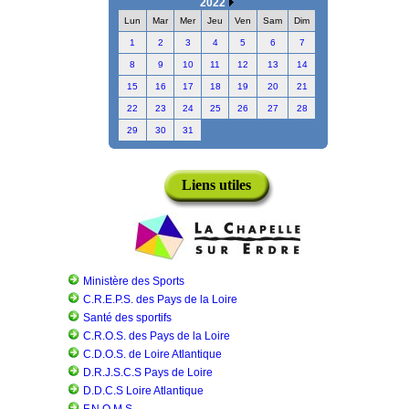
2022
Lun
Mar
Mer
Jeu
Ven
Sam
Dim
1
2
3
4
5
6
7
8
9
10
11
12
13
14
15
16
17
18
19
20
21
22
23
24
25
26
27
28
29
30
31
Liens utiles
Ministère des Sports
C.R.E.P.S. des Pays de la Loire
Santé des sportifs
C.R.O.S. des Pays de la Loire
C.D.O.S. de Loire Atlantique
D.R.J.S.C.S Pays de Loire
D.D.C.S Loire Atlantique
F.N.O.M.S.