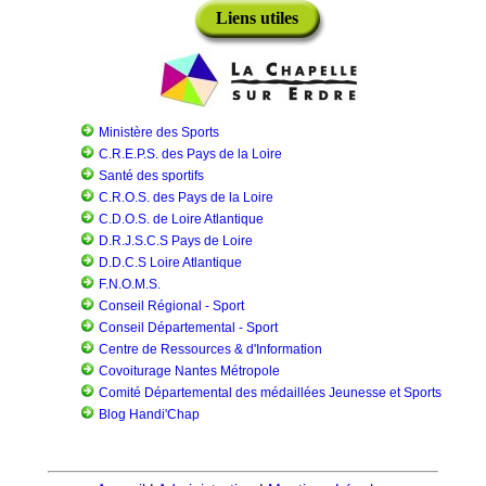
Liens utiles
Ministère des Sports
C.R.E.P.S. des Pays de la Loire
Santé des sportifs
C.R.O.S. des Pays de la Loire
C.D.O.S. de Loire Atlantique
D.R.J.S.C.S Pays de Loire
D.D.C.S Loire Atlantique
F.N.O.M.S.
Conseil Régional - Sport
Conseil Départemental - Sport
Centre de Ressources & d'Information
Covoiturage Nantes Métropole
Comité Départemental des médaillées Jeunesse et Sports
Blog Handi'Chap