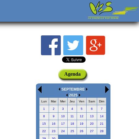
Agenda
SEPTEMBRE
2025
Lun
Mar
Mer
Jeu
Ven
Sam
Dim
1
2
3
4
5
6
7
8
9
10
11
12
13
14
15
16
17
18
19
20
21
22
23
24
25
26
27
28
29
30