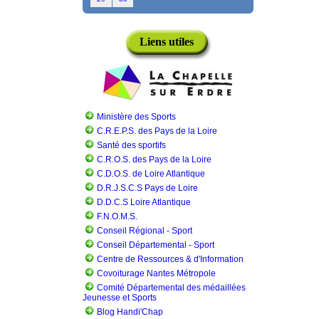
Liens utiles
Ministère des Sports
C.R.E.P.S. des Pays de la Loire
Santé des sportifs
C.R.O.S. des Pays de la Loire
C.D.O.S. de Loire Atlantique
D.R.J.S.C.S Pays de Loire
D.D.C.S Loire Atlantique
F.N.O.M.S.
Conseil Régional - Sport
Conseil Départemental - Sport
Centre de Ressources & d'Information
Covoiturage Nantes Métropole
Comité Départemental des médaillées
Jeunesse et Sports
Blog Handi'Chap