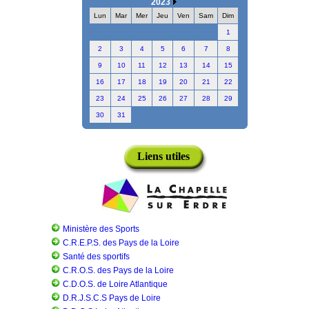
2023
Lun
Mar
Mer
Jeu
Ven
Sam
Dim
1
2
3
4
5
6
7
8
9
10
11
12
13
14
15
16
17
18
19
20
21
22
23
24
25
26
27
28
29
30
31
Liens utiles
Ministère des Sports
C.R.E.P.S. des Pays de la Loire
Santé des sportifs
C.R.O.S. des Pays de la Loire
C.D.O.S. de Loire Atlantique
D.R.J.S.C.S Pays de Loire