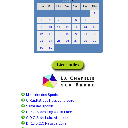
2023
Lun
Mar
Mer
Jeu
Ven
Sam
Dim
1
2
3
4
5
6
7
8
9
10
11
12
13
14
15
16
17
18
19
20
21
22
23
24
25
26
27
28
29
30
31
Liens utiles
Ministère des Sports
C.R.E.P.S. des Pays de la Loire
Santé des sportifs
C.R.O.S. des Pays de la Loire
C.D.O.S. de Loire Atlantique
D.R.J.S.C.S Pays de Loire