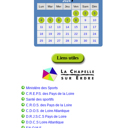
2024
Lun
Mar
Mer
Jeu
Ven
Sam
Dim
1
2
3
4
5
6
7
8
9
10
11
12
13
14
15
16
17
18
19
20
21
22
23
24
25
26
27
28
29
30
31
Liens utiles
Ministère des Sports
C.R.E.P.S. des Pays de la Loire
Santé des sportifs
C.R.O.S. des Pays de la Loire
C.D.O.S. de Loire Atlantique
D.R.J.S.C.S Pays de Loire
D.D.C.S Loire Atlantique
F.N.O.M.S.