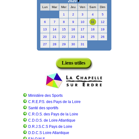
2020
Lun
Mar
Mer
Jeu
Ven
Sam
Dim
1
2
3
4
5
6
7
8
9
10
11
12
13
14
15
16
17
18
19
20
21
22
23
24
25
26
27
28
29
30
31
Liens utiles
Ministère des Sports
C.R.E.P.S. des Pays de la Loire
Santé des sportifs
C.R.O.S. des Pays de la Loire
C.D.O.S. de Loire Atlantique
D.R.J.S.C.S Pays de Loire
D.D.C.S Loire Atlantique
F.N.O.M.S.