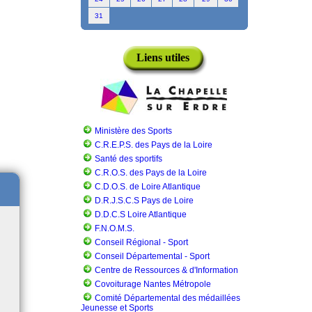
31
Liens utiles
Ministère des Sports
C.R.E.P.S. des Pays de la Loire
Santé des sportifs
C.R.O.S. des Pays de la Loire
C.D.O.S. de Loire Atlantique
D.R.J.S.C.S Pays de Loire
D.D.C.S Loire Atlantique
F.N.O.M.S.
Conseil Régional - Sport
Conseil Départemental - Sport
Centre de Ressources & d'Information
Covoiturage Nantes Métropole
Comité Départemental des médaillées
Jeunesse et Sports