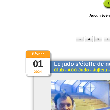
É
Aucun évèn
...
4
5
6
Février
01
Le judo s’étoffe de 
Club - ACC Judo - Jujitsu -
2024