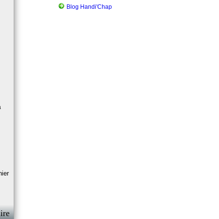
Blog Handi'Chap
à
ier
ire