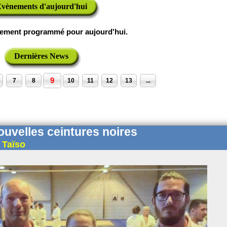
vènements d'aujourd'hui
ement programmé pour aujourd'hui.
Dernières News
9
7
8
10
11
12
13
...
nouvelles ceintures noires
 Taïso