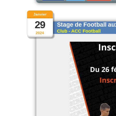
Janvier
29
Stage de Football au
Club - ACC Football
2024