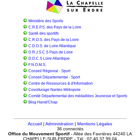
Ministère des Sports
C.R.E.P.S. des Pays de la Loire
Santé des sportifs
C.R.O.S. des Pays de la Loire
C.D.O.S. de Loire Atlantique
D.R.J.S.C.S Pays de Loire
D.D.C.S Loire Atlantique
F.N.O.M.S.
Conseil Régional - Sport
Conseil Départemental - Sport
Centre de Ressources & d'Information
Covoiturage Nantes Métropole
Comité Départemental des médaillées Jeunesse et Sports
Blog Handi'Chap
Accueil
|
Administration
|
Mentions Légales
36 connectés
Office du Mouvement Sportif
- Allée des Favrières 44240 LA
CHAPELLE-SUR-ERDRE - Tél : 02.40.37.99.04