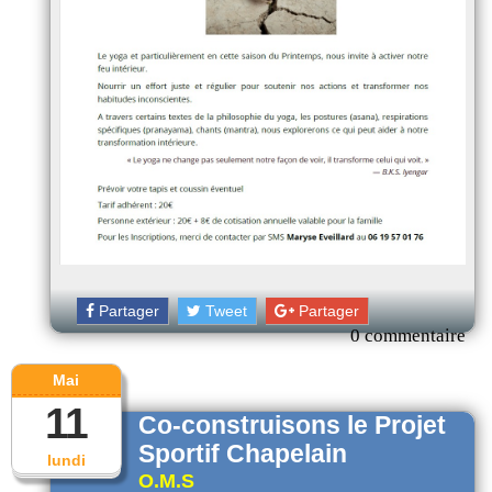
Partager
Tweet
Partager
0 commentaire
Mai
11
Co-construisons le Projet
Sportif Chapelain
lundi
O.M.S