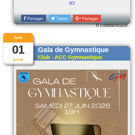
ICI
Partager
Tweet
Partager
0 commentaire
Juin
01
Gala de Gymnastique
Club - ACC Gymnastique
lundi