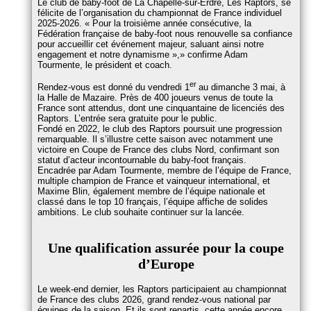
Le club de baby-foot de La Chapelle-sur-Erdre, Les Raptors, se
félicite de l’organisation du championnat de France individuel
2025-2026.
Pour la troisième année consécutive, la
Fédération française de baby-foot nous renouvelle sa confiance
pour accueillir cet événement majeur, saluant ainsi notre
engagement et notre dynamisme »,
confirme Adam
Tourmente, le président et coach.
er
Rendez-vous est donné du vendredi 1
au dimanche 3 mai, à
la Halle de Mazaire. Près de 400 joueurs venus de toute la
France sont attendus, dont une cinquantaine de licenciés des
Raptors. L’entrée sera gratuite pour le public.
Fondé en 2022, le club des Raptors poursuit une progression
remarquable. Il s’illustre cette saison avec notamment une
victoire en Coupe de France des clubs Nord, confirmant son
statut d’acteur incontournable du baby-foot français.
Encadrée par Adam Tourmente, membre de l’équipe de France,
multiple champion de France et vainqueur international, et
Maxime Blin, également membre de l’équipe nationale et
classé dans le top 10 français, l’équipe affiche de solides
ambitions. Le club souhaite continuer sur la lancée.
Une qualification assurée pour la coupe
d’Europe
Le week-end dernier, les Raptors participaient au championnat
de France des clubs 2026, grand rendez-vous national par
équipes de la saison. Et ils sont repartis, cette année encore,