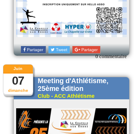
Partager
Tweet
Partager
0 commentaire
Juin
07
Meeting d'Athlétisme,
25ème édition
dimanche
Club - ACC Athlétisme