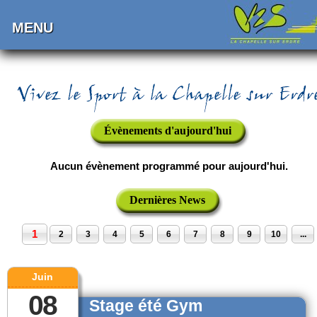
MENU
Évènements d'aujourd'hui
Aucun évènement programmé pour aujourd'hui.
Dernières News
1
2
3
4
5
6
7
8
9
10
...
Juin
08
Stage été Gym