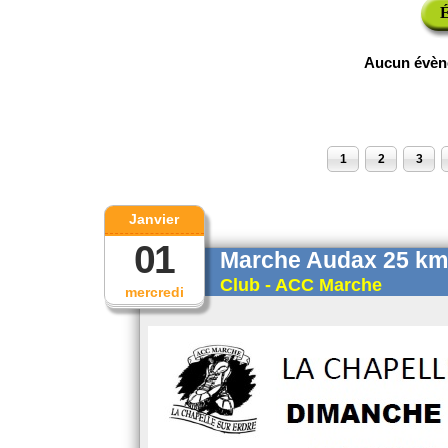
É
Aucun évèn
1
2
3
Janvier
01
Marche Audax 25 km 
Club - ACC Marche
mercredi