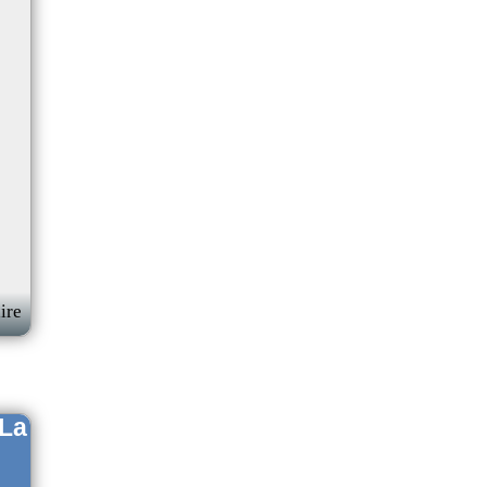
ire
 La