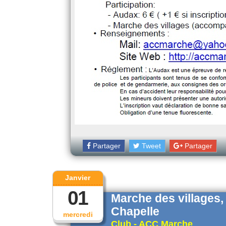
Partager
Tweet
Partager
Janvier
01
Marche des villages
Chapelle
mercredi
Club - ACC Marche