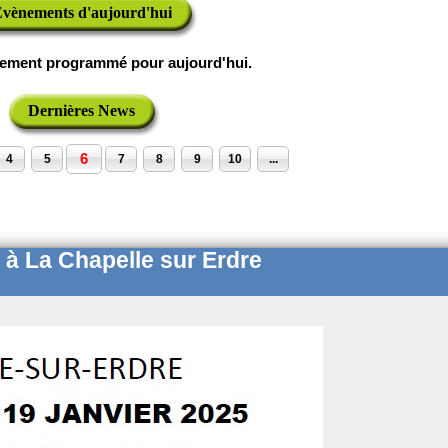
vènements d'aujourd'hui
ement programmé pour aujourd'hui.
Dernières News
6
4
5
7
8
9
10
...
à La Chapelle sur Erdre