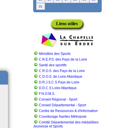
31
Liens utiles
Ministère des Sports
C.R.E.P.S. des Pays de la Loire
Santé des sportifs
C.R.O.S. des Pays de la Loire
C.D.O.S. de Loire Atlantique
D.R.J.S.C.S Pays de Loire
D.D.C.S Loire Atlantique
F.N.O.M.S.
Conseil Régional - Sport
Conseil Départemental - Sport
Centre de Ressources & d'Information
Covoiturage Nantes Métropole
Comité Départemental des médaillées
Jeunesse et Sports