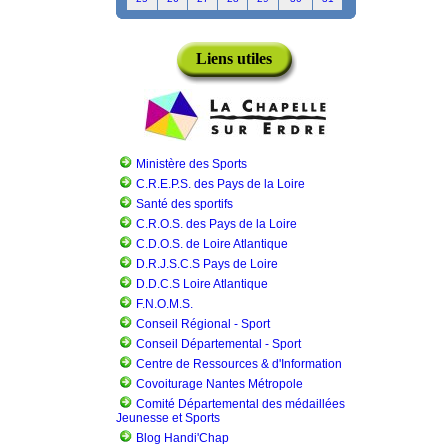
Liens utiles
Ministère des Sports
C.R.E.P.S. des Pays de la Loire
Santé des sportifs
C.R.O.S. des Pays de la Loire
C.D.O.S. de Loire Atlantique
D.R.J.S.C.S Pays de Loire
D.D.C.S Loire Atlantique
F.N.O.M.S.
Conseil Régional - Sport
Conseil Départemental - Sport
Centre de Ressources & d'Information
Covoiturage Nantes Métropole
Comité Départemental des médaillées
Jeunesse et Sports
Blog Handi'Chap