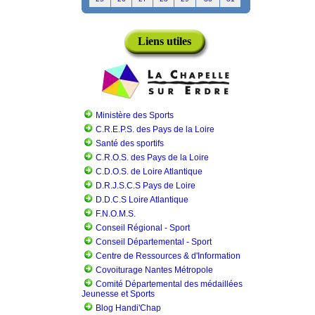
Liens utiles
Ministère des Sports
C.R.E.P.S. des Pays de la Loire
Santé des sportifs
C.R.O.S. des Pays de la Loire
C.D.O.S. de Loire Atlantique
D.R.J.S.C.S Pays de Loire
D.D.C.S Loire Atlantique
F.N.O.M.S.
Conseil Régional - Sport
Conseil Départemental - Sport
Centre de Ressources & d'Information
Covoiturage Nantes Métropole
Comité Départemental des médaillées
Jeunesse et Sports
Blog Handi'Chap